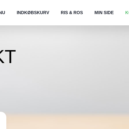
NU
INDKØBSKURV
RIS & ROS
MIN SIDE
K
KT